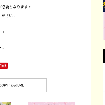
っ
体験まで遊べる場所がたくさん！！ 体
い
れました
が必要となります。
を動かしても良し！自然を満喫しても
ください。
良し。大津の楽しいスポットを紹介し
ます。
す。
す。
Pin it
COPY Title&URL