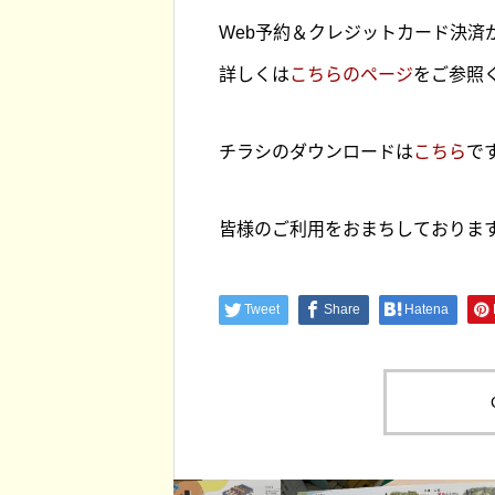
大津町。今でも素敵な宿泊施設が揃
ロ像」の魅力を徹底解説！！
Web予約＆クレジットカード決済
ています。
詳しくは
こちらのページ
をご参照
チラシのダウンロードは
こちら
で
皆様のご利用をおまちしておりま
Tweet
Share
Hatena