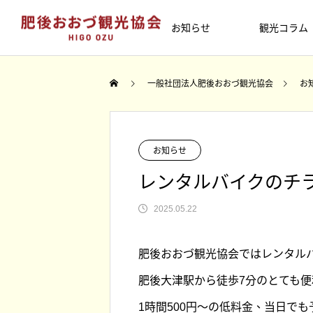
お知らせ
観光コラム
イベント
泊
一般社団法人肥後おおづ観光協会
お
大津町散策
TOMARU
お知らせ
レンタルバイクのチ
2025.05.22
column
01
肥後おおづ観光協会ではレンタル
【終了しました】2026年4月26日
台湾のテレビ番組「日本學問大」で
【終了しました】DMOに関する講演
終了しました【町内向け】大津町プ
肥後大津駅から徒歩7分のとても
（日） 大津つつじ祭りが開催され
津町が紹介されました
会を開催します！
ミアム商品券を追加販売します
古くは参勤交代の宿場町として栄え
大津町にあるワンピース・麦わらの
す！
1時間500円〜の低料金、当日でも
2026.03.16
2023.01.06
2026.03.09
2025.11.01