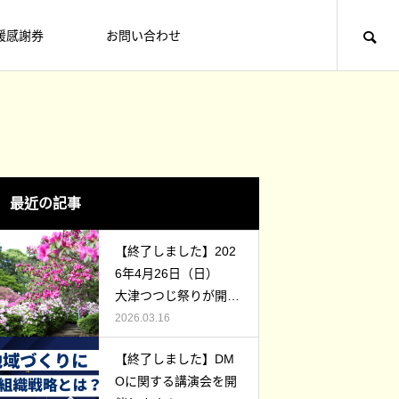
援感謝券
お問い合わせ
大津町役場からのお知らせ
食
TABERU
最近の記事
【終了しました】202
6年4月26日（日）
大津つつじ祭りが開催
されます！
2026.03.16
【終了しました】3月7日(土) 大津夜
【終了しました】第３５回からいもフ
【終了しました】DM
市を開催します！
ェスティバルinおおづ 開催【２０２
味しい食材が多い町だから、美味し
Oに関する講演会を開
５】
2026.02.16
2025.10.21