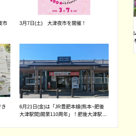
夜市
3月7日(土) 大津夜市を開催！
町内向け】大津
【終了しました】2026年4月26
品券を追加販売
日（日） 大津つつじ祭りが開
催されます！
でき
6月21日(金)は「JR豊肥本線(熊本~肥後
大津駅間)開業110周年」！肥後大津駅で
は横断幕が掲げられています！！