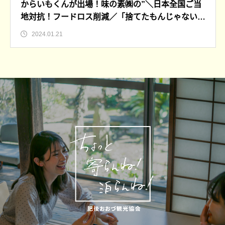
からいもくんが出場！味の素㈱の”＼日本全国ご当
地対抗！フードロス削減／「捨てたもんじゃない！
™」 グルメグランプリ”
2024.01.21