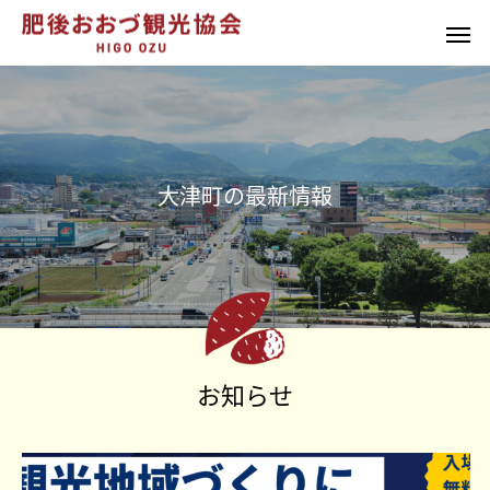
大
津
町
の
最
新
情
報
お知らせ