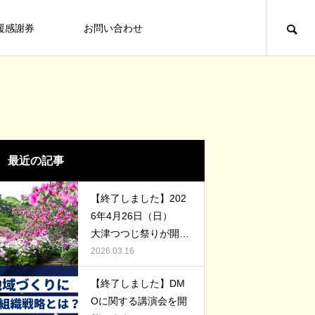
援感謝券
お問い合わせ
大津町役場からのお知らせ
TABERU
最近の記事
【終了しました】202
6年4月26日（日）
大津つつじ祭りが開催
されます！
2026.03.16
【終了しました】3月7日(土) 大津夜
【終了しました】第３５回からいもフ
【終了しました】DM
市を開催します！
ェスティバルinおおづ 開催【２０２
味しい食材が多い町だから、美味し
Oに関する講演会を開
５】
2026.02.16
2025.10.21