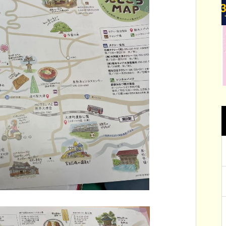
っ
体験まで遊べる場所がたくさん！！ 体
い
れました
を動かしても良し！自然を満喫しても
良し。大津の楽しいスポットを紹介し
ます。