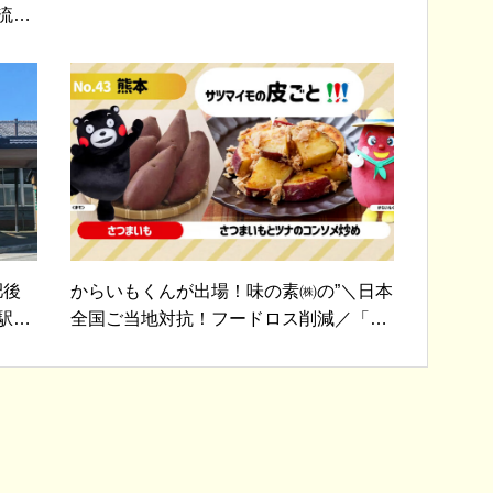
流域
まし
肥後
からいもくんが出場！味の素㈱の”＼日本
駅で
全国ご当地対抗！フードロス削減／「捨
てたもんじゃない！™」 グルメグランプ
リ”