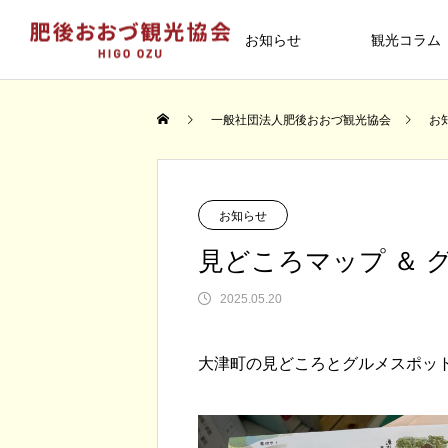
お知らせ
観光コラム
イベント
一般社団法人肥後おおづ観光協会
お
TOMARU
大津町散策
お知らせ
見どころマップ ＆
2025.05.20
column
01
大津町の見どころとグルメスポッ
【終了しました】2026年4月26日
台湾のテレビ番組「日本學問大」で
【終了しました】DMOに関する講演
終了しました【町内向け】大津町プ
（日） 大津つつじ祭りが開催され
津町が紹介されました
会を開催します！
ミアム商品券を追加販売します
古くは参勤交代の宿場町として栄え
大津町にあるワンピース・麦わらの
す！
2026.03.16
2023.01.06
2026.03.09
2025.11.01