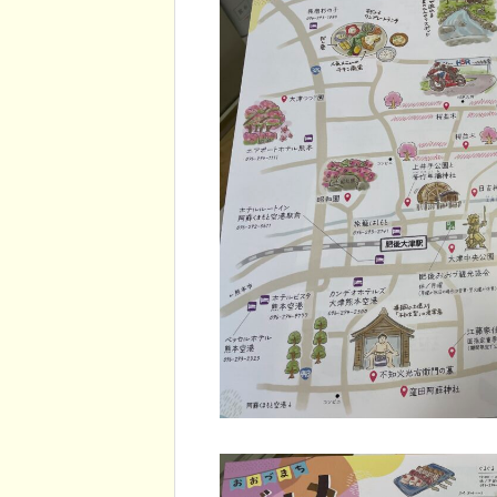
大津町。今でも素敵な宿泊施設が揃
ロ像」の魅力を徹底解説！！
ています。