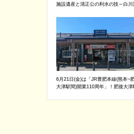
施設遺産と清正公の利水の技～白川
に命を吹き込んだ技術～」を公開し
た。
6月21日(金)は「JR豊肥本線(熊本~
大津駅間)開業110周年」！肥後大津
は横断幕が掲げられています！！