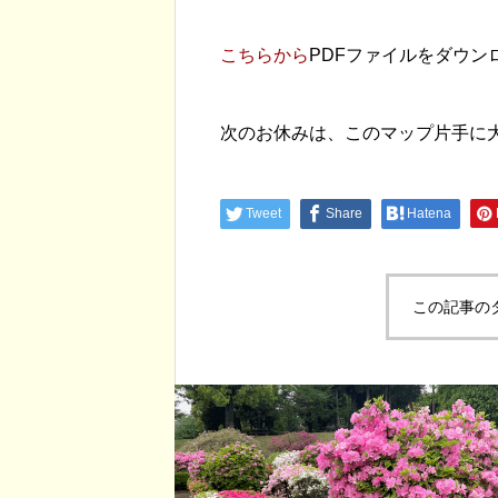
こちらから
PDFファイルをダウン
終了しました【
次のお休みは、このマップ片手に
町プレミアム商
します
Tweet
Share
Hatena
この記事の