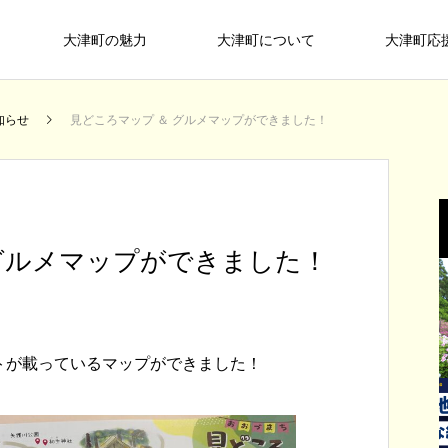
大津町の魅力
大津町について
大津町応
メディア掲載
お知らせ
知らせ
見どころマップ ＆ グルメマップができました！
ASOBU
 グルメマップができました！
トが載っているマップができました！
大
レ
【終了しました】DMOに関する講演
熊本県公式観光サイト「もっと、もー
【終了しました】3月7日(土) 大津夜
ま
会を開催します！
っと！くまもっと」で、大津町を丸っ
市を開催します！
た
大津町には買い物からスポーツ、文化
美
一味「ゾ
と一日楽しめる旅のレポートが紹介さ
2026.03.09
2022.06.05
2026.02.16