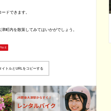
ロードできます。
町内向け】大津
【終了しました】2026年4月26
大津町内を散策してみてはいかがでしょう。
品券を追加販売
日（日） 大津つつじ祭りが開
催されます！
Pin it
タイトルとURLをコピーする