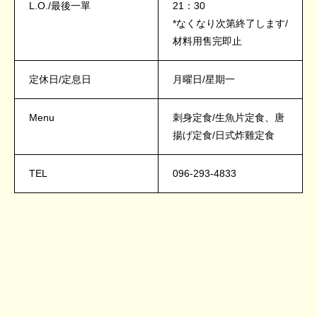
L.O./最後一單
21：30
*なくなり次第終了します/
材料用售完即止
定休日/定息日
月曜日/星期一
Menu
刺身定食/生魚片定食、唐
揚げ定食/日式炸雞定食
TEL
096-293-4833