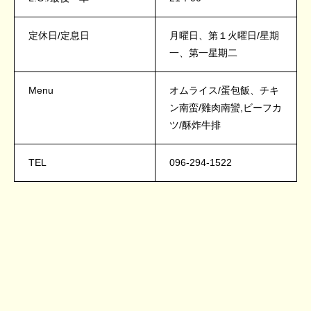
定休日/定息日
月曜日、第１火曜日/星期
一、第一星期二
Menu
オムライス/蛋包飯、チキ
ン南蛮/雞肉南蠻,ビーフカ
ツ/酥炸牛排
TEL
096-294-1522