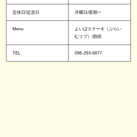
定休日/定息日
月曜日/星期一
Menu
よいばステーキ（ぷらい
むリブ）/肋排
TEL
096-293-8877