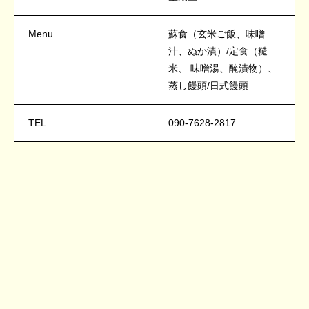
Menu
蘇食（玄米ご飯、味噌
汁、ぬか漬）/定食（糙
米、 味噌湯、醃漬物）、
蒸し饅頭/日式饅頭
TEL
090-7628-2817