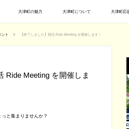
大津町の魅力
大津町について
大津町応
メディア掲載
お知らせ
ベント
【終了しました】朝活 Ride Meeting を開催します！
ASOBU
ide Meeting を開催しま
大
レ
【終了しました】DMOに関する講演
熊本県公式観光サイト「もっと、もー
【終了しました】3月7日(土) 大津夜
ょっと集まりませんか？
ま
会を開催します！
っと！くまもっと」で、大津町を丸っ
市を開催します！
た
大津町には買い物からスポーツ、文化
美
一味「ゾ
と一日楽しめる旅のレポートが紹介さ
2026.03.09
2022.06.05
2026.02.16