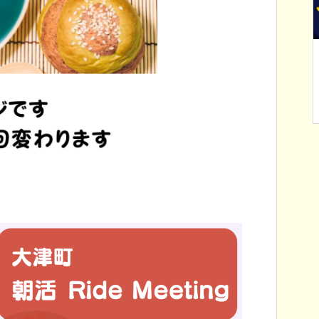
町内向け】大津
【終了しました】2026年4月26
品券を追加販売
日（日） 大津つつじ祭りが開
催されます！