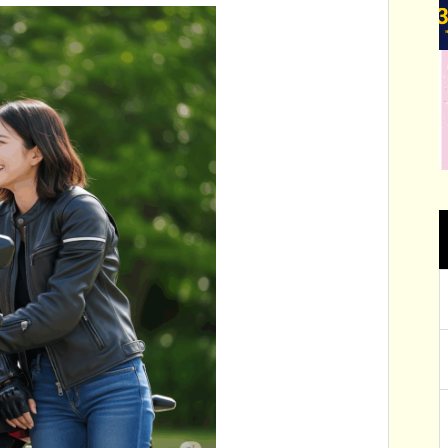
っ
体験まで遊べる場所がたくさん！！ 体
い
れました
を動かしても良し！自然を満喫しても
良し。大津の楽しいスポットを紹介し
ます。