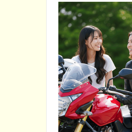
大津町。今でも素敵な宿泊施設が揃
ロ像」の魅力を徹底解説！！
ています。