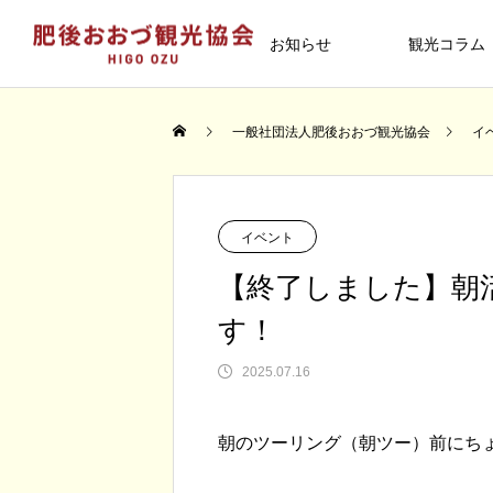
お知らせ
観光コラム
イベント
一般社団法人肥後おおづ観光協会
イ
TOMARU
大津町散策
イベント
【終了しました】朝活 R
す！
column
01
2025.07.16
【終了しました】2026年4月26日
台湾のテレビ番組「日本學問大」で
【終了しました】DMOに関する講演
終了しました【町内向け】大津町プ
朝のツーリング（朝ツー）前にち
（日） 大津つつじ祭りが開催され
津町が紹介されました
会を開催します！
ミアム商品券を追加販売します
古くは参勤交代の宿場町として栄え
大津町にあるワンピース・麦わらの
す！
2026.03.16
2023.01.06
2026.03.09
2025.11.01