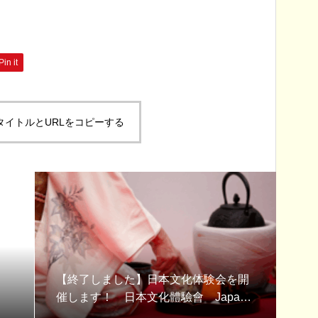
Pin it
タイトルとURLをコピーする
【終了しました】日本文化体験会を開
催します！ 日本文化體驗會 Japane
se culture experience session