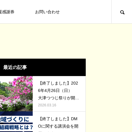
援感謝券
お問い合わせ
大津町役場からのお知らせ
TABERU
最近の記事
【終了しました】202
6年4月26日（日）
大津つつじ祭りが開催
されます！
2026.03.16
【終了しました】3月7日(土) 大津夜
【終了しました】第３５回からいもフ
【終了しました】DM
市を開催します！
ェスティバルinおおづ 開催【２０２
味しい食材が多い町だから、美味し
Oに関する講演会を開
５】
2026.02.16
2025.10.21