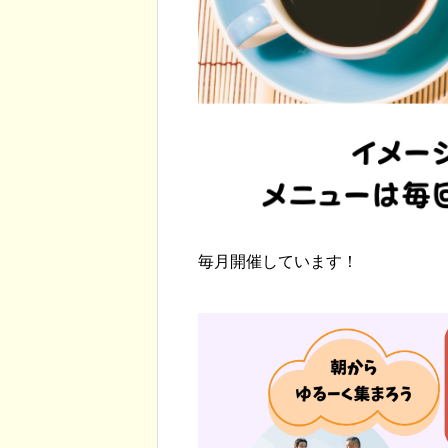
終了しました【
町プレミアム商
します
毎月開催しています！