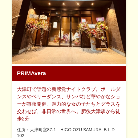
PRIMAvera
大津町で話題の新感覚ナイトクラブ。ポールダ
ンスやベリーダンス、サンバなど華やかなショ
ーが毎夜開催。魅力的な女の子たちとグラスを
交わせば、非日常の世界へ。肥後大津駅から徒
歩2分
住所：大津町室87-1 HIGO OZU SAMURAI B.L.D
102