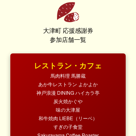
大津町 応援感謝券
参加店舗一覧
レストラン・カフェ
馬肉料理 馬勝蔵
あか牛レストラン よかよか
神戸浪漫 DINING ハイカラ亭
炭火焼かぐや
味の大津屋
和牛焼肉 LIEBE（リーベ）
すぎの子食堂
Sakurayama Coffee Roaster